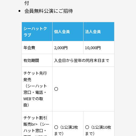
付
会員無料公演にご招待
シーハットク
個人会員
法人会員
ラブ
年会費
2,000円
10,000円
有効期間
入会日から翌年の同月末日まで
チケット先行
発売
（シーハット
〇
窓口・電話・
WEBでの取
扱）
チケット割引
販売br>（シー
〇（1公演2枚
〇（1公演10枚
ハット窓口・
まで）
まで）