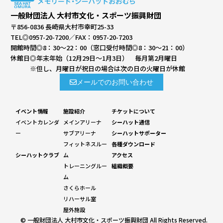
一般財団法人 大村市文化・スポーツ振興財団
〒856-0836 長崎県大村市幸町25-33
TEL◎
0957-20-7200
／FAX：0957-20-7203
開館時間◎8：30～22：00（窓口受付時間◎8：30～21：00）
休館日◎年末年始（12月29日～1月3日） 毎月第2月曜日
※但し、月曜日が祝日の場合は次の日の火曜日が休館
メールでのお問い合わせ
イベント情報
施設紹介
チケットについて
イベントカレンダ
メインアリーナ
シーハット通信
ー
サブアリーナ
シーハットサポーター
フィットネスルー
各種ダウンロード
シーハットクラブ
ム
アクセス
トレーニングルー
組織概要
ム
さくらホール
リハーサル室
屋外施設
© 一般財団法人 大村市文化・スポーツ振興財団 All Rights Reserved.