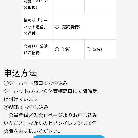
電話・WEBで
の取扱）
情報誌「シー
ハット通信」
〇（隔月発行）
の送付
会員無料公演
〇（1名）
〇（5名）
にご招待
申込方法
①シーハット窓口でお申込み
シーハットおおむら体育棟窓口にて随時受
け付けています。
②WEBでお申し込み
「会員登録／入会」ページよりお申し込み
いただき、お近くのセブンイレブンにて年
会費をお支払いください。